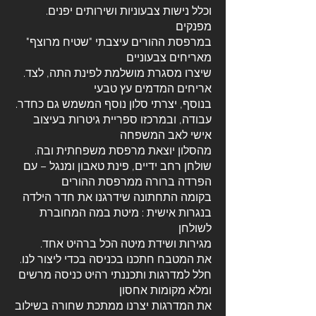
.וכלל נישות צבעוניות ושירותים יפנים
מפנקים
במרפסת ההורים עיצבתי "שטיח מרוצף"
מאריחים צבעוניים
.שיצרו מסגרת מושלמת לפינת התה, לצד
אריחים המדמים עץ טבעי
.בנוסף, יצרתי סלון נוסף המשמש גם כחדר
עבודה, ובמרכזו ספריית גיטרות בעיצוב
אישי לאב המשפחה
.מהסלון יוצאת מרפסת משפחתית ובה
שולחן רחב ידיים, פינת טאבון ומנגל – עם
הפרדה ברורה ממרפסת ההורים
בקומה התחתונה שידרגנו את חדר הילדה
בנגרות אישית : מיטת במה המחוברת
לשולחן
.מגירות ושידת מיטה הכל ברהיט אחד
.את המטבח חתכנו בכניסה בכדי ליצור לנו
חלל למדרגות ותכננתי רהיט כניסה מרשים
ומלא מקומות אחסון
את המדרגות יצרנו ממתכת שחורה בשילוב