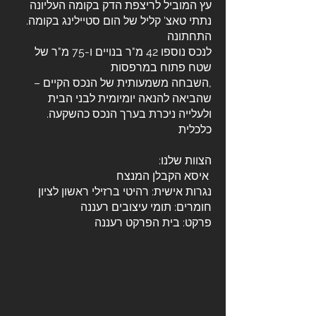
עץ המוביל לריצפת הדק בקומה העליונה
.נתתי טאצ' קליל של הום סטיילינג בקומה
התחתונה
לנכס נוספו 42 מ"ר בנויים ו-75 מ"ר של
שטח פתוח במרפסות
– השבחה משמעותית של הנכס הקיים,
שהביאה להנאה יומיומית לבני הבית
.ולעלייה ניכרת בערך הנכס כהשקעה
כלכלית
:הצוות שלנו
איסא הקבלן המנצח
נגרות אישית: רהיטי ברזילי ראשון לציון
חומרים: תומי עיצובים רעננה
פרקט: בית הפרקט רעננה